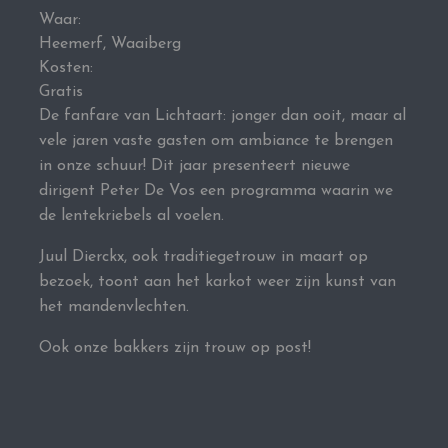
Waar:
Heemerf, Waaiberg
Kosten:
Gratis
De fanfare van Lichtaart: jonger dan ooit, maar al
vele jaren vaste gasten om ambiance te brengen
in onze schuur! Dit jaar presenteert nieuwe
dirigent Peter De Vos een programma waarin we
de lentekriebels al voelen.
Juul Dierckx, ook traditiegetrouw in maart op
bezoek, toont aan het karkot weer zijn kunst van
het mandenvlechten.
Ook onze bakkers zijn trouw op post!