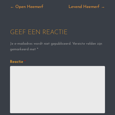
← Open Heemerf
Levend Heemerf →
Bericht
navigatie
GEEF EEN REACTIE
Je e-mailadres wordt niet gepubliceerd.
Vereiste velden zijn
gemarkeerd met
*
Reactie
*