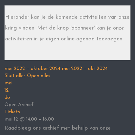
Hieronder kan je de komende activiteiten van onze
kring vinden. Met de knop 'abonneer' kan je onze
activiteiten in je eigen online-agenda toevoegen.
mei 2022 – oktober 2024
mei 2022 – okt 2024
Sluit alles
Open alles
mei
12
do
Open Archief
Tickets
mei 12 @ 14:00 – 16:00
Raadpleeg ons archief met behulp van onze