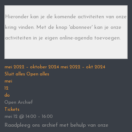
Hieronder kan je de komende activiteiten van onze
kring vinden. Met de knop 'abonneer' kan je onze
activiteiten in je eigen online-agenda toevoegen.
mei 2022 – oktober 2024
mei 2022 – okt 2024
Sluit alles
Open alles
mei
12
do
Open Archief
Tickets
mei 12 @ 14:00 – 16:00
Raadpleeg ons archief met behulp van onze