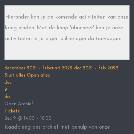
Hieronder kan je de komende activiteiten van onze
kring vinden. Met de knop 'abonneer' kan je onze
activiteiten in je eigen online-agenda toevoegen.
december 2021 – februari 2022
dec 2021 – feb 2022
Sluit alles
Open alles
dec
9
do
Open Archief
Tickets
dec 9 @ 14:00 – 16:00
Raadpleeg ons archief met behulp van onze